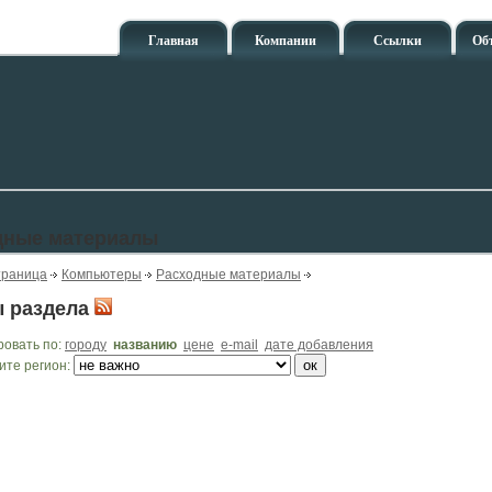
Главная
Компании
Ссылки
Об
дные материалы
траница
Компьютеры
Расходные материалы
 раздела
ровать по:
городу
названию
цене
e-mail
дате добавления
ите регион: