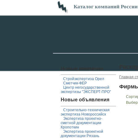
Каталог компаний России
Расхо
Новые компании
Главная с
Стройэкспертиза Орел
Сметчик-ФЕР
Фирмы
Центр негосударственной
экспертизы "ЭКСПЕРТ-ПРО"
Сорти
Новые объявления
Выбер
Строительно-техническая
экспертиза Новороссийск
Экспертиза проектно-
сметной документации
Кропоткин
Экспертиза проектной
документации Рязань