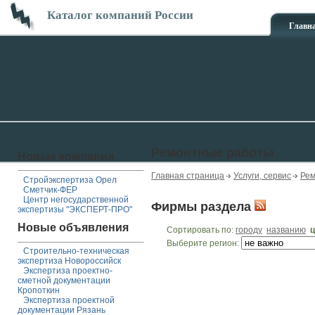
Каталог компаний России
Главн
Ремонтные работы
Новые компании
Главная страница
Услуги, сервис
Рем
Стройэкспертиза Орел
Сметчик-ФЕР
Центр негосударственной
Фирмы раздела
экспертизы "ЭКСПЕРТ-ПРО"
Новые объявления
Сортировать по:
городу
названию
ц
Выберите регион:
Строительно-техническая
экспертиза Новороссийск
Экспертиза проектно-
сметной документации
Кропоткин
Экспертиза проектной
документации Рязань