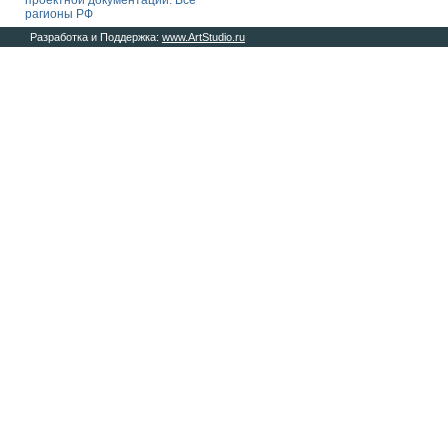
проектной документации. Все
рагионы РФ
Разработка и Поддержка:
www.ArtStudio.ru