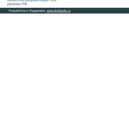
проектной документации. Все
рагионы РФ
Разработка и Поддержка:
www.ArtStudio.ru