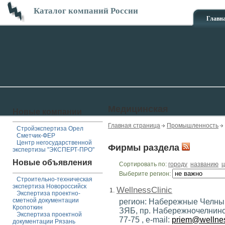
Каталог компаний России
Главн
Медицинская
Новые компании
Главная страница
Промышленность
Стройэкспертиза Орел
Сметчик-ФЕР
Центр негосударственной
Фирмы раздела
экспертизы "ЭКСПЕРТ-ПРО"
Новые объявления
Сортировать по:
городу
названию
ц
Выберите регион:
Строительно-техническая
экспертиза Новороссийск
WellnessClinic
1.
Экспертиза проектно-
сметной документации
регион: Набережные Челны ,
Кропоткин
ЗЯБ, пр. Набережночелнински
Экспертиза проектной
77-75 , e-mail:
priem@wellness
документации Рязань