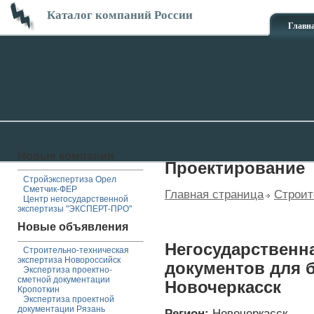
Каталог компаний России
Главн
Новые компании
Проектирование
Стройэкспертиза Орел
Сметчик-ФЕР
Главная страница
Строит
Центр негосударственной
экспертизы "ЭКСПЕРТ-ПРО"
Новые объявления
Негосударственн
Строительно-техническая
экспертиза Новороссийск
документов для 
Экспертиза проектно-
сметной документации
Новочеркасск
Кропоткин
Экспертиза проектной
документации Рязань
Регион:
Новочеркасск