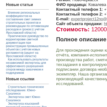
ФИО продавца:
Ковалева
Новые статьи
Контактный телефон 1:
+
Влияние региональных
Контактный телефон 2:
+
коэффициентов на
E-mail:
expertproject12no@
составление смет зимних
строительных проектов и
Сайт объекта продажи:
h
рекомендации по оптимизации
Стоимость:
1200
расходов и сроков (с учётом
Ярославской области)
Практическое руководство по
Полное описание
корректировке сметной
документации при
реконструкции промышленных
объектов с учётом новых
Для прохождения оценки к
регламентов (акцент на
отчёта, компания-исполни
Ярославской области)
производства работ, смет
Как использовать результаты
независимой экспертизы для
техзадания в контролирую
эффективного разрешения
подписании договора нео
споров между заказчиком и
подрядчиком
экземпляр. Наша организа
производящей качественн
Новые ссылки
исследований.
Строительно-техническое
обследование. Южно-
Сахалинск
Экспертиза смет Южно-
Сахалинск
Экспертиза изысканий