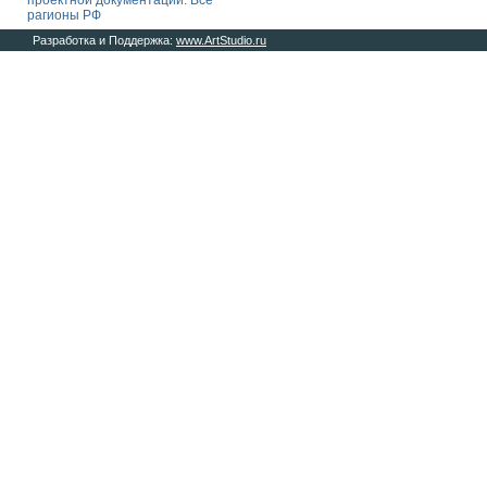
проектной документации. Все
рагионы РФ
Разработка и Поддержка:
www.ArtStudio.ru