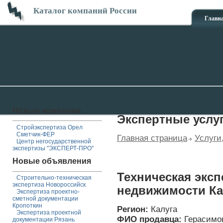
Каталог компаний России
Главн
Новые компании
Экспертные услу
Стройэкспертиза Орел
Сметчик-ФЕР
Главная страница
Услуги
Центр негосударственной
экспертизы "ЭКСПЕРТ-ПРО"
Новые объявления
Техническая эксп
Строительно-техническая
экспертиза Новороссийск
недвижимости Ка
Экспертиза проектно-
сметной документации
Кропоткин
Регион:
Калуга
Экспертиза проектной
ФИО продавца:
Герасимо
документации Рязань