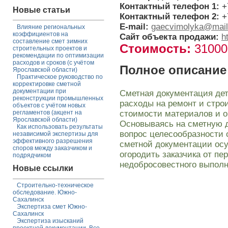
Контактный телефон 1:
+
Новые статьи
Контактный телефон 2:
+
E-mail:
gaecvimolyka@mail
Влияние региональных
коэффициентов на
Сайт объекта продажи:
h
составление смет зимних
Стоимость:
3100
строительных проектов и
рекомендации по оптимизации
расходов и сроков (с учётом
Полное описание
Ярославской области)
Практическое руководство по
корректировке сметной
документации при
Сметная документация де
реконструкции промышленных
расходы на ремонт и стро
объектов с учётом новых
стоимости материалов и о
регламентов (акцент на
Ярославской области)
Основываясь на сметную 
Как использовать результаты
вопрос целесообразности 
независимой экспертизы для
эффективного разрешения
сметной документации осу
споров между заказчиком и
огородить заказчика от пе
подрядчиком
недобросовестного выполн
Новые ссылки
Строительно-техническое
обследование. Южно-
Сахалинск
Экспертиза смет Южно-
Сахалинск
Экспертиза изысканий