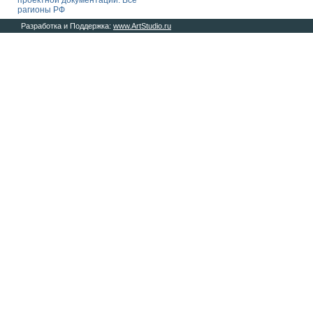
проектной документации. Все
рагионы РФ
Разработка и Поддержка:
www.ArtStudio.ru