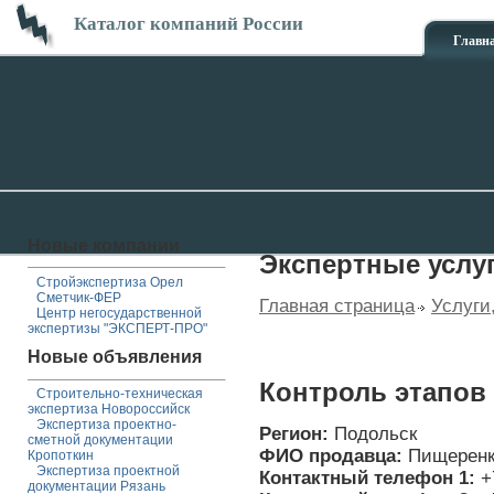
Каталог компаний России
Главн
Новые компании
Экспертные услу
Стройэкспертиза Орел
Сметчик-ФЕР
Главная страница
Услуги
Центр негосударственной
экспертизы "ЭКСПЕРТ-ПРО"
Новые объявления
Контроль этапов
Строительно-техническая
экспертиза Новороссийск
Экспертиза проектно-
Регион:
Подольск
сметной документации
ФИО продавца:
Пищеренк
Кропоткин
Экспертиза проектной
Контактный телефон 1:
+
документации Рязань