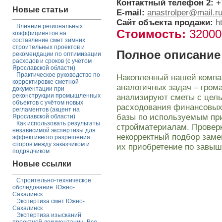
Контактный телефон 2:
+
Новые статьи
E-mail:
anastrolper@mail.r
Сайт объекта продажи:
h
Влияние региональных
Стоимость:
3200
коэффициентов на
составление смет зимних
строительных проектов и
Полное описание
рекомендации по оптимизации
расходов и сроков (с учётом
Ярославской области)
Практическое руководство по
Накопленный нашей компа
корректировке сметной
аналогичных задач – гро
документации при
реконструкции промышленных
анализируют сметы с цел
объектов с учётом новых
расходования финансовых
регламентов (акцент на
базы по используемым при
Ярославской области)
Как использовать результаты
стройматериалам. Проверк
независимой экспертизы для
некорректный подбор зам
эффективного разрешения
споров между заказчиком и
их приобретение по завы
подрядчиком
Новые ссылки
Строительно-техническое
обследование. Южно-
Сахалинск
Экспертиза смет Южно-
Сахалинск
Экспертиза изысканий