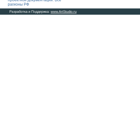
проектной документации. Все
рагионы РФ
Разработка и Поддержка:
www.ArtStudio.ru