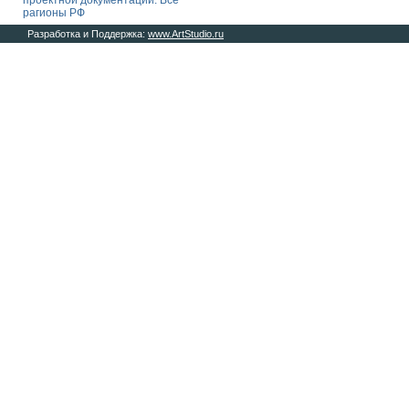
проектной документации. Все
рагионы РФ
Разработка и Поддержка:
www.ArtStudio.ru