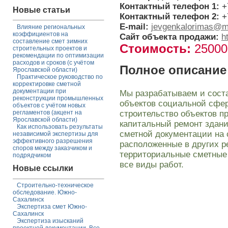
Контактный телефон 1:
+
Новые статьи
Контактный телефон 2:
+
E-mail:
jevgenkalorimas@ma
Влияние региональных
коэффициентов на
Сайт объекта продажи:
h
составление смет зимних
Стоимость:
2500
строительных проектов и
рекомендации по оптимизации
расходов и сроков (с учётом
Полное описание
Ярославской области)
Практическое руководство по
корректировке сметной
документации при
Мы разрабатываем и сост
реконструкции промышленных
объектов социальной сфер
объектов с учётом новых
строительство объектов п
регламентов (акцент на
Ярославской области)
капитальный ремонт здани
Как использовать результаты
сметной документации на 
независимой экспертизы для
эффективного разрешения
расположенные в других р
споров между заказчиком и
территориальные сметные 
подрядчиком
все виды работ.
Новые ссылки
Строительно-техническое
обследование. Южно-
Сахалинск
Экспертиза смет Южно-
Сахалинск
Экспертиза изысканий