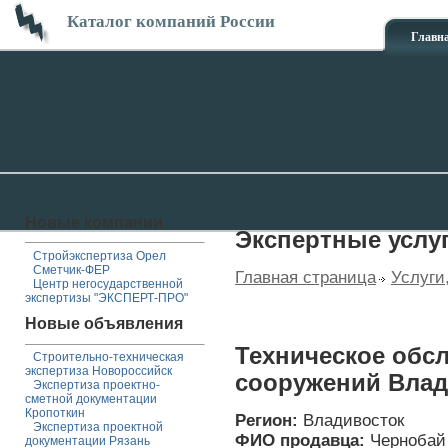
Каталог компаний России
Главн
Новые компании
Экспертные услу
Стройэкспертиза Орел
Сметчик-ФЕР
Главная страница
Услуги
Центр негосударственной
экспертизы "ЭКСПЕРТ-ПРО"
Новые объявления
Техническое обс
Строительно-техническая
экспертиза Новороссийск
сооружений Влад
Экспертиза проектно-
сметной документации
Кропоткин
Регион:
Владивосток
Экспертиза проектной
ФИО продавца:
Чернобай
документации Рязань