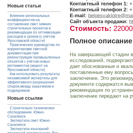
Контактный телефон 1:
+
Новые статьи
Контактный телефон 2:
+
E-mail:
beloesvaklotre@mai
Влияние региональных
коэффициентов на
Сайт объекта продажи:
h
составление смет зимних
Стоимость:
2200
строительных проектов и
рекомендации по оптимизации
расходов и сроков (с учётом
Полное описание
Ярославской области)
Практическое руководство по
корректировке сметной
документации при
На завершающей стадии вс
реконструкции промышленных
исследований, подвергают
объектов с учётом новых
дает обоснованные и ква
регламентов (акцент на
Ярославской области)
поставленные ему вопросы
Как использовать результаты
заключение. Это резюмир
независимой экспертизы для
эффективного разрешения
документе содержатся вы
споров между заказчиком и
рекомендации по устранен
подрядчиком
заключение передают на ру
Новые ссылки
Строительно-техническое
обследование. Южно-
Сахалинск
Экспертиза смет Южно-
Сахалинск
Экспертиза изысканий