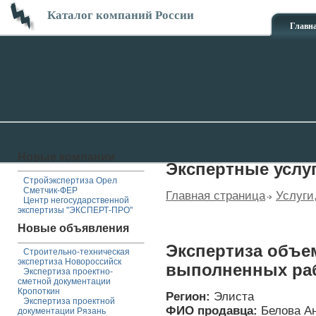
Каталог компаний России
Главн
Новые компании
Экспертные услу
Стройэкспертиза Орел
Сметчик-ФЕР
Главная страница
Услуги
Центр негосударственной
экспертизы "ЭКСПЕРТ-ПРО"
Новые объявления
Экспертиза объе
Строительно-техническая
экспертиза Новороссийск
выполненных раб
Экспертиза проектно-
сметной документации
Кропоткин
Регион:
Элиста
Экспертиза проектной
ФИО продавца:
Белова А
документации Рязань