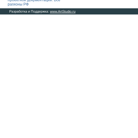
проектной документации. Все
рагионы РФ
Разработка и Поддержка:
www.ArtStudio.ru