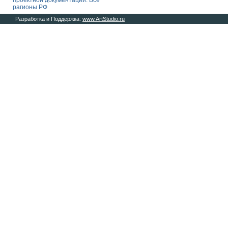
проектной документации. Все
рагионы РФ
Разработка и Поддержка:
www.ArtStudio.ru