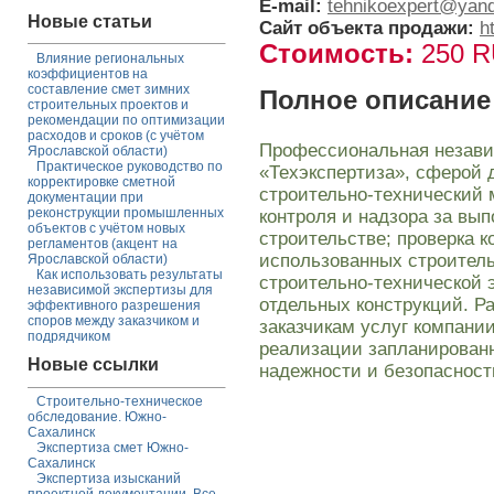
E-mail:
tehnikoexpert@yand
Новые статьи
Сайт объекта продажи:
h
Стоимость:
250 
Влияние региональных
коэффициентов на
составление смет зимних
Полное описание
строительных проектов и
рекомендации по оптимизации
расходов и сроков (с учётом
Профессиональная незав
Ярославской области)
Практическое руководство по
«Техэкспертиза», сферой 
корректировке сметной
строительно-технический 
документации при
реконструкции промышленных
контроля и надзора за вы
объектов с учётом новых
строительстве; проверка к
регламентов (акцент на
использованных строител
Ярославской области)
Как использовать результаты
строительно-технической 
независимой экспертизы для
отдельных конструкций. Р
эффективного разрешения
споров между заказчиком и
заказчикам услуг компани
подрядчиком
реализации запланированн
Новые ссылки
надежности и безопасност
Строительно-техническое
обследование. Южно-
Сахалинск
Экспертиза смет Южно-
Сахалинск
Экспертиза изысканий