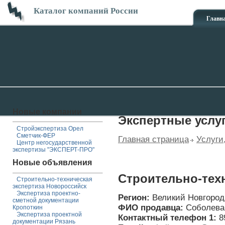
Каталог компаний России
Главн
Новые компании
Экспертные услу
Стройэкспертиза Орел
Сметчик-ФЕР
Главная страница
Услуги
Центр негосударственной
экспертизы "ЭКСПЕРТ-ПРО"
Новые объявления
Cтроительно-тех
Строительно-техническая
экспертиза Новороссийск
Экспертиза проектно-
Регион:
Великий Новгород
сметной документации
ФИО продавца:
Соболева
Кропоткин
Экспертиза проектной
Контактный телефон 1:
8
документации Рязань