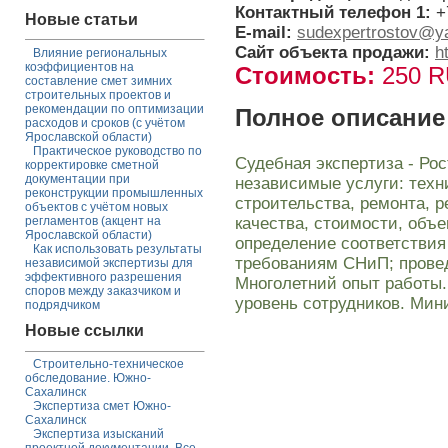
Контактный телефон 1:
+
Новые статьи
E-mail:
sudexpertrostov@y
Сайт объекта продажи:
h
Влияние региональных
коэффициентов на
Стоимость:
250 
составление смет зимних
строительных проектов и
рекомендации по оптимизации
Полное описание
расходов и сроков (с учётом
Ярославской области)
Практическое руководство по
Судебная экспертиза - Рос
корректировке сметной
документации при
независимые услуги: техн
реконструкции промышленных
строительства, ремонта, р
объектов с учётом новых
качества, стоимости, объ
регламентов (акцент на
Ярославской области)
определение соответстви
Как использовать результаты
требованиям СНиП; провед
независимой экспертизы для
эффективного разрешения
Многолетний опыт работы
споров между заказчиком и
уровень сотрудников. Мин
подрядчиком
Новые ссылки
Строительно-техническое
обследование. Южно-
Сахалинск
Экспертиза смет Южно-
Сахалинск
Экспертиза изысканий