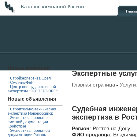
Каталог компаний России
Главн
Новые компании
Экспертные услу
Стройэкспертиза Орел
Сметчик-ФЕР
Главная страница
Услуги
Центр негосударственной
экспертизы "ЭКСПЕРТ-ПРО"
Новые объявления
Судебная инжене
Строительно-техническая
экспертиза Новороссийск
экспертиза в Рос
Экспертиза проектно-
сметной документации
Кропоткин
Регион:
Ростов-на-Дону
Экспертиза проектной
ФИО продавца:
Владимир
документации Рязань