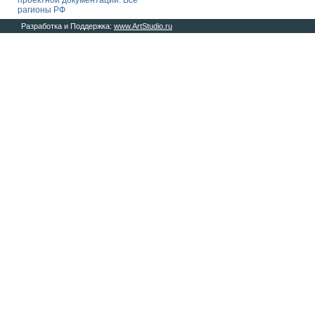
проектной документации. Все
рагионы РФ
Разработка и Поддержка:
www.ArtStudio.ru