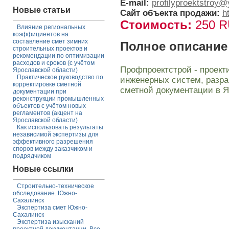
E-mail:
profilyproektstroy@
Новые статьи
Сайт объекта продажи:
h
Стоимость:
250 
Влияние региональных
коэффициентов на
составление смет зимних
Полное описание
строительных проектов и
рекомендации по оптимизации
расходов и сроков (с учётом
Профпроектстрой - проект
Ярославской области)
Практическое руководство по
инженерных систем, разраб
корректировке сметной
сметной документации в Я
документации при
реконструкции промышленных
объектов с учётом новых
регламентов (акцент на
Ярославской области)
Как использовать результаты
независимой экспертизы для
эффективного разрешения
споров между заказчиком и
подрядчиком
Новые ссылки
Строительно-техническое
обследование. Южно-
Сахалинск
Экспертиза смет Южно-
Сахалинск
Экспертиза изысканий