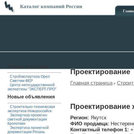
Каталог компаний России
Главн
Новые компании
Проектирование
Стройэкспертиза Орел
Сметчик-ФЕР
Главная страница
Строит
Центр негосударственной
экспертизы "ЭКСПЕРТ-ПРО"
Новые объявления
Проектирование 
Строительно-техническая
экспертиза Новороссийск
Экспертиза проектно-
Регион:
Якутск
сметной документации
ФИО продавца:
Нестерен
Кропоткин
Экспертиза проектной
Контактный телефон 1:
+
документации Рязань