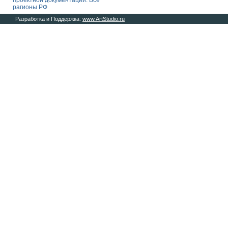
проектной документации. Все
рагионы РФ
Разработка и Поддержка:
www.ArtStudio.ru