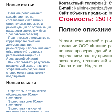
Контактный телефон 1:
8
Новые статьи
E-mail:
kalininexpertiza@y
Сайт объекта продажи:
h
Влияние региональных
коэффициентов на
Стоимость:
250 
составление смет зимних
строительных проектов и
рекомендации по оптимизации
Полное описание
расходов и сроков (с учётом
Ярославской области)
Практическое руководство по
Услуги независимой строи
корректировке сметной
документации при
компании ООО «Калинигра
реконструкции промышленных
полную проверку зданий и
объектов с учётом новых
определяем оценку причи
регламентов (акцент на
Ярославской области)
экспертизу, технический к
Как использовать результаты
Оперативно. Надежно.
независимой экспертизы для
эффективного разрешения
споров между заказчиком и
подрядчиком
Новые ссылки
Строительно-техническое
обследование. Южно-
Сахалинск
Экспертиза смет Южно-
Сахалинск
Экспертиза изысканий