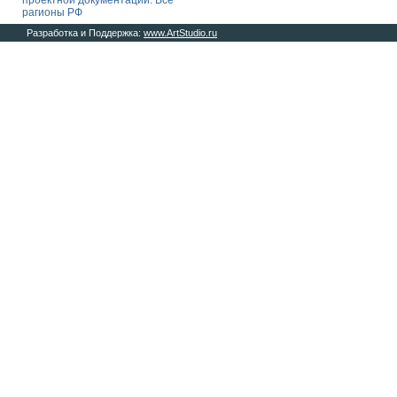
проектной документации. Все
рагионы РФ
Разработка и Поддержка:
www.ArtStudio.ru