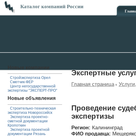
Каталог компаний России
Главн
Новые компании
Экспертные услу
Стройэкспертиза Орел
Сметчик-ФЕР
Главная страница
Услуги
Центр негосударственной
экспертизы "ЭКСПЕРТ-ПРО"
Новые объявления
Проведение суде
Строительно-техническая
экспертиза Новороссийск
экспертизы
Экспертиза проектно-
сметной документации
Кропоткин
Регион:
Калининград
Экспертиза проектной
ФИО продавца:
Мещеряк
документации Рязань