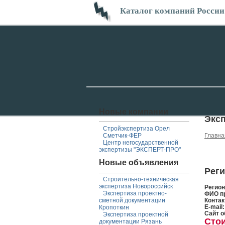
Каталог компаний России
Новые компании
Эксп
Стройэкспертиза Орел
Сметчик-ФЕР
Главна
Центр негосударственной
экспертизы "ЭКСПЕРТ-ПРО"
Новые объявления
Реги
Строительно-техническая
экспертиза Новороссийск
Регио
Экспертиза проектно-
ФИО п
сметной документации
Контак
E-mail
Кропоткин
Сайт о
Экспертиза проектной
Сто
документации Рязань