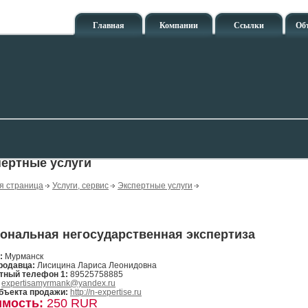
Главная
Компании
Ссылки
Об
ертные услуги
я страница
Услуги, сервис
Экспертные услуги
ональная негосударственная экспертиза
н:
Мурманск
родавца:
Лисицина Лариса Леонидовна
тный телефон 1:
89525758885
:
expertisamyrmank@yandex.ru
бъекта продажи:
http://n-expertise.ru
имость:
250 RUR