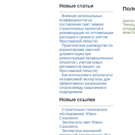
Новые статьи
Пол
Влияние региональных
коэффициентов на
Центр 
составление смет зимних
"Негос
сотруд
строительных проектов и
качест
рекомендации по оптимизации
расходов и сроков (с учётом
Ярославской области)
Практическое руководство по
корректировке сметной
документации при
реконструкции промышленных
объектов с учётом новых
регламентов (акцент на
Ярославской области)
Как использовать результаты
независимой экспертизы для
эффективного разрешения
споров между заказчиком и
подрядчиком
Новые ссылки
Строительно-техническое
обследование. Южно-
Сахалинск
Экспертиза смет Южно-
Сахалинск
Экспертиза изысканий