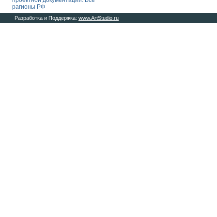
проектной документации. Все
рагионы РФ
Разработка и Поддержка:
www.ArtStudio.ru