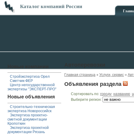
Каталог компаний России
Главн
Автоперевозки
Новые компании
Главная страница
Услуги, сервис
Авт
Стройэкспертиза Орел
Сметчик-ФЕР
Объявления раздела
Центр негосударственной
экспертизы "ЭКСПЕРТ-ПРО"
Сортировать по:
городу
названию
ц
Новые объявления
Выберите регион:
Строительно-техническая
экспертиза Новороссийск
Экспертиза проектно-
сметной документации
Кропоткин
Экспертиза проектной
документации Рязань