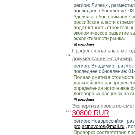
регион: Липецк , разместил
последнее обновление: 03
Уделяя особое внимание э
российские власти стремят
подотчетность строительны
экономическое развитие з
эффективности рынка.
Профессиональные методы
16.
документации Владимир 
регион: Владимир , размест
последнее обновление: 01
Полная сметная стоимость
дальнейшего распределени
определения источников ф
договорных расценок на 
Экспертиза проектно-смет
17.
30800 RUR
регион: Новороссийск , раз
projectnovoros@mail.ru
, по
Проверка соответствия пр