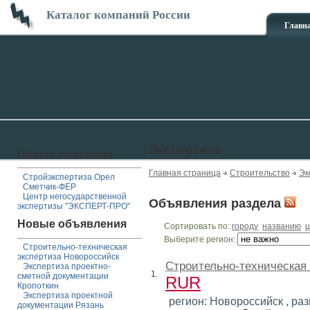
Каталог компаний России
Главн
Экспертиза
Новые компании
Главная страница
Строительство
Эк
Стройэкспертиза Орел
Сметчик-ФЕР
Центр негосударственной
Объявления раздела
экспертизы "ЭКСПЕРТ-ПРО"
Новые объявления
Сортировать по:
городу
названию
ц
Выберите регион:
Строительно-техническая
экспертиза Новороссийск
Строительно-техническая
Экспертиза проектно-
1.
сметной документации
RUR
Кропоткин
Экспертиза проектной
регион: Новороссийск , разм
документации Рязань