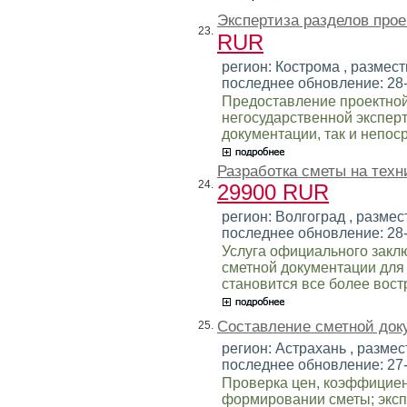
Экспертиза разделов про
23.
RUR
регион: Кострома , размести
последнее обновление: 28
Предоставление проектной
негосударственной экспер
документации, так и непос
Разработка сметы на техн
24.
29900 RUR
регион: Волгоград , размест
последнее обновление: 28
Услуга официального закл
сметной документации для
становится все более вост
Составление сметной док
25.
регион: Астрахань , размест
последнее обновление: 27
Проверка цен, коэффициен
формировании сметы; эксп