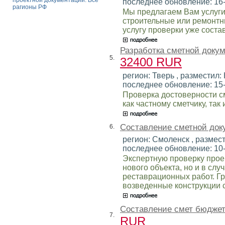
проектной документации. Все
последнее обновление: 16
рагионы РФ
Мы предлагаем Вам услуги
строительные или ремонтн
услугу проверки уже соста
Разработка сметной докум
5.
32400 RUR
регион: Тверь , разместил: 
последнее обновление: 15
Проверка достоверности с
как частному сметчику, так
Составление сметной док
6.
регион: Смоленск , размест
последнее обновление: 10
Экспертную проверку прое
нового объекта, но и в сл
реставрационных работ. Г
возведенные конструкции с
Составление смет бюдже
7.
RUR