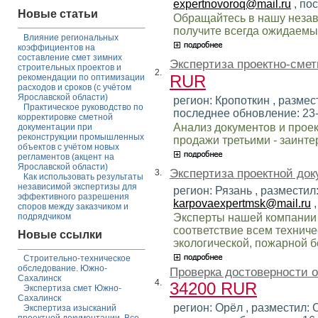
expertnovoroq@mail.ru
, по
Новые статьи
Обращайтесь в нашу незав
получите всегда ожидаемый
Влияние региональных
коэффициентов на
составление смет зимних
Экспертиза проектно-смет
строительных проектов и
2.
RUR
рекомендации по оптимизации
расходов и сроков (с учётом
Ярославской области)
регион: Кропоткин , размест
Практическое руководство по
последнее обновление: 23
корректировке сметной
Анализ документов и проек
документации при
реконструкции промышленных
продажи третьими - заинт
объектов с учётом новых
регламентов (акцент на
Ярославской области)
Экспертиза проектной док
3.
Как использовать результаты
независимой экспертизы для
регион: Рязань , разместил
эффективного разрешения
karpovaexpertmsk@mail.ru
,
споров между заказчиком и
Эксперты нашей компании 
подрядчиком
соответствие всем техниче
Новые ссылки
экологической, пожарной бе
Строительно-техническое
обследование. Южно-
Проверка достоверности 
Сахалинск
4.
34200 RUR
Экспертиза смет Южно-
Сахалинск
регион: Орёл , разместил: 
Экспертиза изысканий