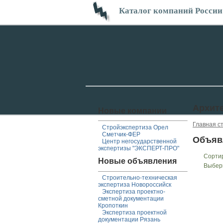
Каталог компаний России
Архит
Новые компании
Главная с
Стройэкспертиза Орел
Сметчик-ФЕР
Объяв
Центр негосударственной
экспертизы "ЭКСПЕРТ-ПРО"
Сорти
Новые объявления
Выбер
Строительно-техническая
экспертиза Новороссийск
Экспертиза проектно-
сметной документации
Кропоткин
Экспертиза проектной
документации Рязань