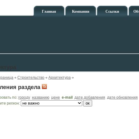
Главная
Компании
Ссылки
Об
ектура
траница
Строительство
Архитектура
ления раздела
ровать по:
городу
названию
цене
e-mail
дате добавления
дате обновления
ите регион: