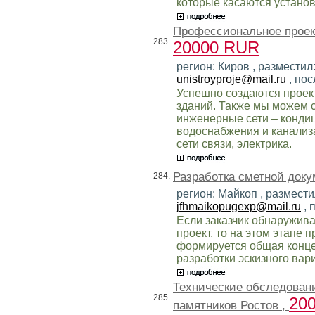
которые касаются установ
Профессиональное проек
283.
20000 RUR
регион: Киров , разместил
unistroyproje@mail.ru
, пос
Успешно создаются проек
зданий. Также мы можем 
инженерные сети – конди
водоснабжения и канализ
сети связи, электрика.
Разработка сметной док
284.
регион: Майкоп , размести
jfhmaikopugexp@mail.ru
, 
Если заказчик обнаружива
проект, то на этом этапе 
формируется общая конце
разработки эскизного вар
Технические обследовани
285.
20
памятников Ростов ,