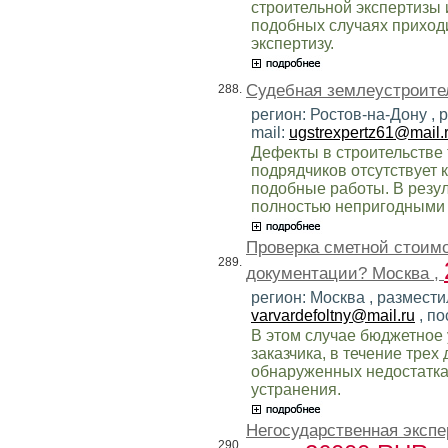
строительной экспертизы 
подобных случаях приход
экспертизу.
Судебная землеустроител
288.
регион: Ростов-на-Дону , 
mail:
ugstrexpertz61@mail.
Дефекты в строительстве т
подрядчиков отсутствует 
подобные работы. В резул
полностью непригодными 
Проверка сметной стоимо
289.
документации? Москва ,
регион: Москва , размести
varvardefoltny@mail.ru
, по
В этом случае бюджетное
заказчика, в течение трех
обнаруженных недостатках
устранения.
Негосударственная экспе
290.