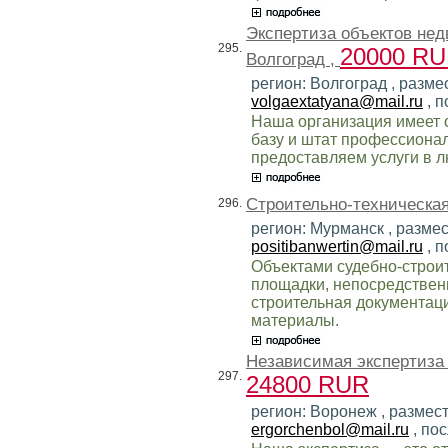
Экспертиза объектов не
295.
20000 R
Волгоград ,
регион: Волгоград , разме
volgaextatyana@mail.ru
, п
Наша организация имеет
базу и штат профессиона
предоставляем услуги в 
Строительно-техническая
296.
регион: Мурманск , размес
positibanwertin@mail.ru
, п
Объектами судебно-строи
площадки, непосредственн
строительная документаци
материалы.
Независимая экспертиза 
297.
24800 RUR
регион: Воронеж , размест
ergorchenbol@mail.ru
, по