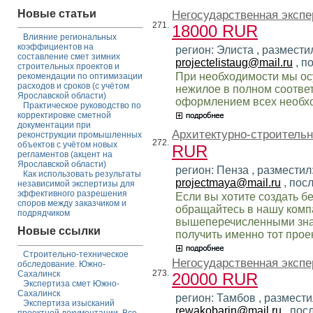
Новые статьи
Негосударственная экспе
271.
18000 RUR
Влияние региональных
коэффициентов на
регион: Элиста , размести
составление смет зимних
projectelistaug@mail.ru
, п
строительных проектов и
При необходимости мы о
рекомендации по оптимизации
расходов и сроков (с учётом
нежилое в полном соответ
Ярославской области)
оформлением всех необх
Практическое руководство по
корректировке сметной
документации при
Архитектурно-строительн
реконструкции промышленных
272.
объектов с учётом новых
RUR
регламентов (акцент на
Ярославской области)
регион: Пенза , разместил
Как использовать результаты
projectmaya@mail.ru
, пос
независимой экспертизы для
эффективного разрешения
Если вы хотите создать бе
споров между заказчиком и
обращайтесь в нашу комп
подрядчиком
вышеперечисленными знан
Новые ссылки
получить именно тот прое
Строительно-техническое
Негосударственная экспе
обследование. Южно-
273.
Сахалинск
20000 RUR
Экспертиза смет Южно-
Сахалинск
регион: Тамбов , размести
Экспертиза изысканий
rewakobarin@mail.ru
, пос