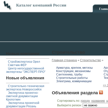
Каталог компаний России
Главн
Строительство
Новые компании
Главная страница
Строительство
Стройэкспертиза Орел
Сметчик-ФЕР
Арматура, крепеж, метизы
Ар
Центр негосударственной
Конструкции, механизмы
От
экспертизы "ЭКСПЕРТ-ПРО"
Сантехника, трубы
Ст
Новые объявления
Строительные работы
Те
Электрика, коммуникации
<<
Строительно-техническая
экспертиза Новороссийск
Объявления раздела
Экспертиза проектно-
сметной документации
Кропоткин
Сортировать по:
городу
названию
ц
Экспертиза проектной
Выберите регион:
документации Рязань