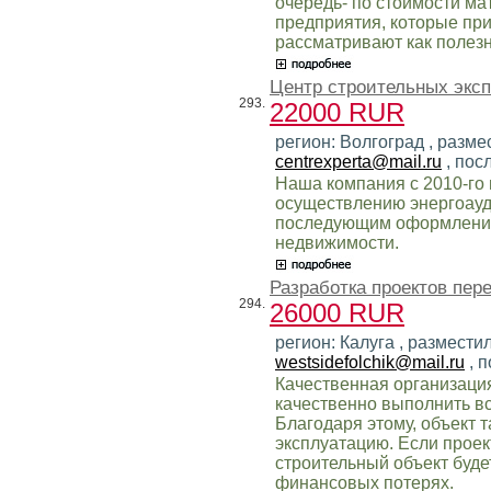
очередь- по стоимости м
предприятия, которые пр
рассматривают как полез
Центр строительных эксп
293.
22000 RUR
регион: Волгоград , разме
centrexperta@mail.ru
, пос
Наша компания с 2010-го 
осуществлению энергоауд
последующим оформление
недвижимости.
Разработка проектов пер
294.
26000 RUR
регион: Калуга , размести
westsidefolchik@mail.ru
, 
Качественная организаци
качественно выполнить в
Благодаря этому, объект 
эксплуатацию. Если проек
строительный объект буде
финансовых потерях.