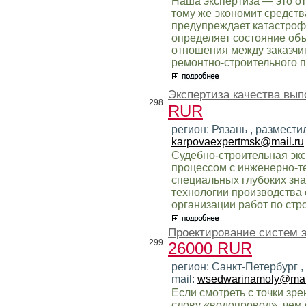
Наша экспертиза — это от
тому же экономит средств
предупреждает катастроф
определяет состояние объ
отношения между заказчик
ремонтно-строительного п
Экспертиза качества вып
298.
RUR
регион: Рязань , размести
karpovaexpertmsk@mail.ru
Судебно-строительная эк
процессом с инженерно-т
специальных глубоких зн
технологии производства 
организации работ по стр
Проектирование систем э
299.
26000 RUR
регион: Санкт-Петербург ,
mail:
wsedwarinamoly@mail
Если смотреть с точки зре
слову «водопровод», чем 