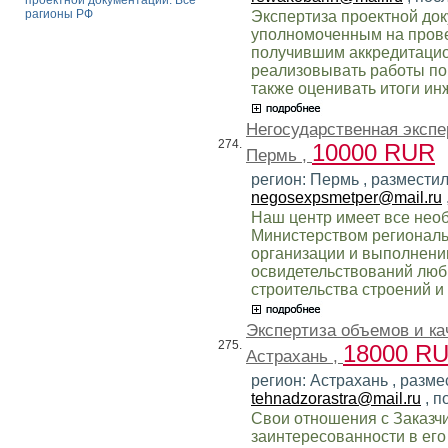
проектной документации. Все
рагионы РФ
Экспертиза проектной до
уполномоченным на прове
получившим аккредитаци
реализовывать работы по 
также оценивать итоги и
Негосударственная экспе
274.
10000 RUR
Пермь ,
регион: Пермь , разместил
negosexpsmetper@mail.ru
Наш центр имеет все нео
Министерством региональ
организации и выполнени
освидетельствований люб
строительства строений и
Экспертиза объемов и ка
275.
18000 R
Астрахань ,
регион: Астрахань , разме
tehnadzorastra@mail.ru
, п
Свои отношения с Заказч
заинтересованности в его