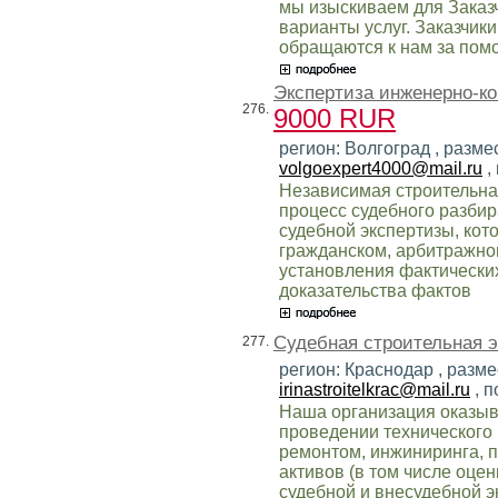
мы изыскиваем для Заказч
варианты услуг. Заказчики
обращаются к нам за пом
Экспертиза инженерно-к
276.
9000 RUR
регион: Волгоград , разме
volgoexpert4000@mail.ru
,
Независимая строительная
процесс судебного разбир
судебной экспертизы, кот
гражданском, арбитражном
установления фактически
доказательства фактов
Судебная строительная э
277.
регион: Краснодар , разме
irinastroitelkrac@mail.ru
, п
Наша организация оказыв
проведении технического 
ремонтом, инжиниринга, 
активов (в том числе оцен
судебной и внесудебной э