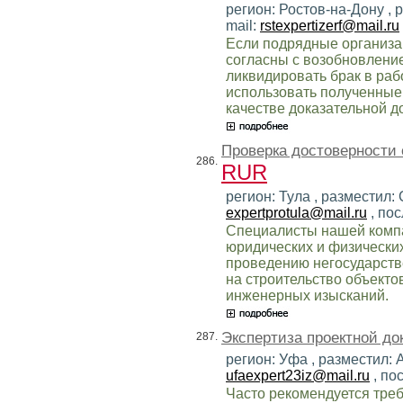
регион: Ростов-на-Дону , 
mail:
rstexpertizerf@mail.ru
Если подрядные организа
согласны с возобновлени
ликвидировать брак в рабо
использовать полученные 
качестве доказательной д
Проверка достоверности 
286.
RUR
регион: Тула , разместил:
expertprotula@mail.ru
, по
Специалисты нашей компа
юридических и физически
проведению негосударств
на строительство объекто
инженерных изысканий.
Экспертиза проектной д
287.
регион: Уфа , разместил: 
ufaexpert23iz@mail.ru
, по
Часто рекомендуется тре