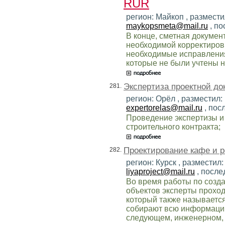
RUR
регион: Майкоп , размести
maykopsmeta@mail.ru
, по
В конце, сметная докумен
необходимой корректировк
необходимые исправления
которые не были учтены н
Экспертиза проектной до
281.
регион: Орёл , разместил:
expertorelas@mail.ru
, пос
Проведение экспертизы и
строительного контракта;
Проектирование кафе и р
282.
регион: Курск , разместил
liyaproject@mail.ru
, после
Во время работы по созд
объектов эксперты проход
который также называется
собирают всю информацию
следующем, инженерном, 