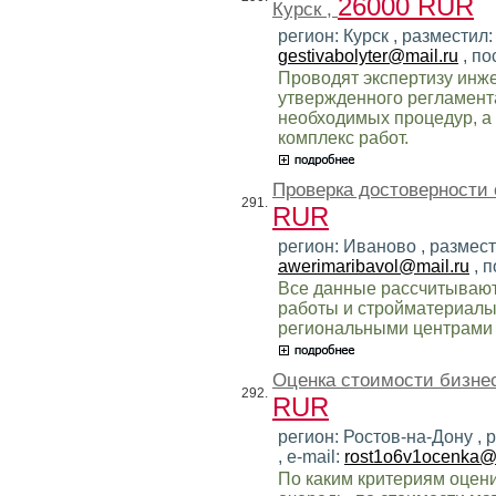
26000 RUR
Курск ,
регион: Курск , разместил
gestivabolyter@mail.ru
, по
Проводят экспертизу инж
утвержденного регламент
необходимых процедур, а
комплекс работ.
Проверка достоверности
291.
RUR
регион: Иваново , размес
awerimaribavol@mail.ru
, 
Все данные рассчитывают
работы и стройматериалы
региональными центрами 
Оценка стоимости бизнес
292.
RUR
регион: Ростов-на-Дону ,
, e-mail:
rost1o6v1ocenka@
По каким критериям оцен