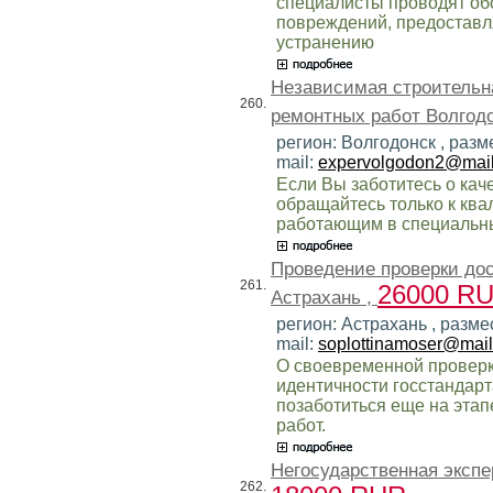
специалисты проводят об
повреждений, предоставл
устранению
Независимая строительна
260.
ремонтных работ Волгодо
регион: Волгодонск , разм
mail:
expervolgodon2@mail
Если Вы заботитесь о кач
обращайтесь только к кв
работающим в специальны
Проведение проверки до
261.
26000 R
Астрахань ,
регион: Астрахань , разме
mail:
soplottinamoser@mail
О своевременной проверк
идентичности госстандар
позаботиться еще на эта
работ.
Негосударственная экспе
262.