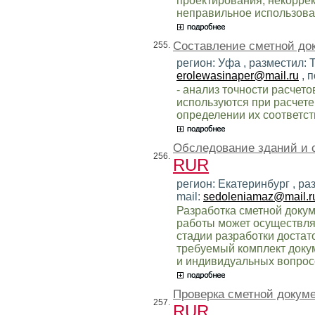
проектирования, некорре
неправильное использова
Составление сметной до
255.
регион: Уфа , разместил: 
erolewasinaper@mail.ru
, 
- анализ точности расчет
используются при расчете
определении их соответст
Обследование зданий и 
256.
RUR
регион: Екатеринбург , ра
mail:
sedoleniamaz@mail.r
Разработка сметной доку
работы может осуществлять
стадии разработки достат
требуемый комплект доку
и индивидуальных вопрос
Проверка сметной докуме
257.
RUR