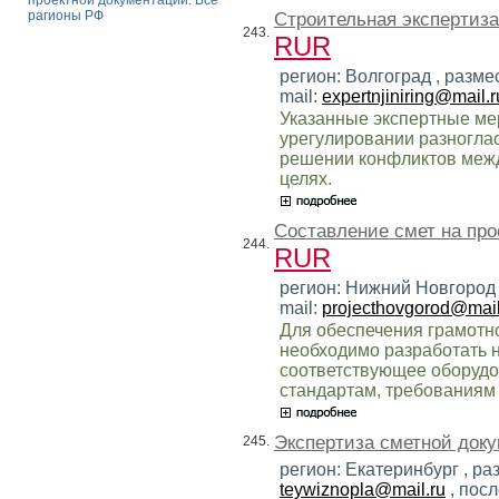
проектной документации. Все
рагионы РФ
Строительная экспертиза
243.
RUR
регион: Волгоград , разме
mail:
expertnjiniring@mail.r
Указанные экспертные ме
урегулировании разногла
решении конфликтов межд
целях.
Составление смет на пр
244.
RUR
регион: Нижний Новгород 
mail:
projecthovgorod@mail
Для обеспечения грамотн
необходимо разработать н
соответствующее оборудов
стандартам, требованиям
Экспертиза сметной доку
245.
регион: Екатеринбург , ра
teywiznopla@mail.ru
, пос