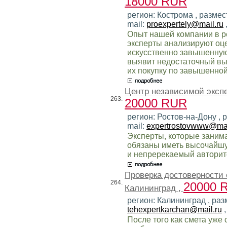
18000 RUR
регион: Кострома , разме
mail:
proexpertely@mail.ru
Опыт нашей компании в р
эксперты анализируют оце
искусственно завышенную
выявит недостаточный вы
их покупку по завышенной
Центр независимой экспе
263.
20000 RUR
регион: Ростов-на-Дону ,
mail:
expertrostovwww@mai
Эксперты, которые заним
обязаны иметь высочайшу
и непререкаемый авторите
Проверка достоверности
264.
20000 
Калининград ,
регион: Калининград , раз
tehexpertkarchan@mail.ru
,
После того как смета уже