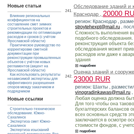
Новые статьи
Обследование зданий и 
241.
20000 R
Краснодар ,
Влияние региональных
коэффициентов на
регион: Краснодар , разме
составление смет зимних
stroytehexpt@mail.ru
, пос
строительных проектов и
Сложность выполнения вы
рекомендации по оптимизации
расходов и сроков (с учётом
подобного обследования. Н
Ярославской области)
реконструкция объекта бе
Практическое руководство по
обследования может прив
корректировке сметной
документации при
расходов или даже к ава
реконструкции промышленных
здания
объектов с учётом новых
регламентов (акцент на
Ярославской области)
Оценка зданий и сооруж
Как использовать результаты
242.
23000 RUR
независимой экспертизы для
эффективного разрешения
регион: Шахты , разместил
споров между заказчиком и
подрядчиком
vinogradinkawas@mail.ru
,
Любая оценка должна быть
Новые ссылки
Для того чтобы она таков
бухгалтерских балансов о
Строительно-техническое
обследование. Южно-
всех основных средств эт
Сахалинск
заключается в осмотре о
Экспертиза смет Южно-
стоимости фондов, с учет
Сахалинск
Экспертиза изысканий