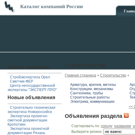
Каталог компаний России
Главн
Строительство
Новые компании
Главная страница
Строительство
Стройэкспертиза Орел
Сметчик-ФЕР
Арматура, крепеж, метизы
Ар
Центр негосударственной
Конструкции, механизмы
От
экспертизы "ЭКСПЕРТ-ПРО"
Сантехника, трубы
Ст
Новые объявления
Строительные работы
Те
Электрика, коммуникации
<<
Строительно-техническая
экспертиза Новороссийск
Объявления раздела
Экспертиза проектно-
сметной документации
Кропоткин
Сортировать по:
городу
названию
ц
Экспертиза проектной
Выберите регион:
документации Рязань