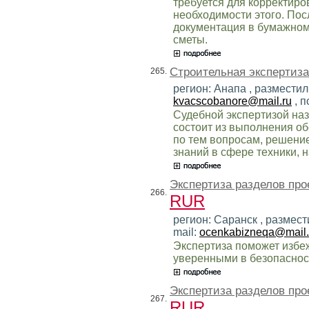
требуется для корректиро
необходимости этого. Пос
документация в бумажном
сметы.
Строительная экспертиза
265.
регион: Анапа , разместил
kvacscobanore@mail.ru
, п
Судебной экспертизой наз
состоит из выполнения о
по тем вопросам, решени
знаний в сфере техники, н
Экспертиза разделов про
266.
RUR
регион: Саранск , размес
mail:
ocenkabizneqa@mail.
Экспертиза поможет избе
уверенными в безопасност
Экспертиза разделов про
267.
RUR