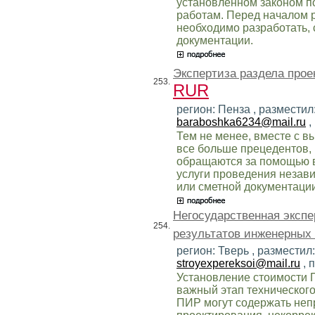
установленном законом п
работам. Перед началом 
необходимо разработать, 
документации.
Экспертиза раздела прое
253.
RUR
регион: Пенза , разместил
baraboshka6234@mail.ru
,
Тем не менее, вместе с в
все больше прецедентов, 
обращаются за помощью в
услуги проведения незав
или сметной документации
Негосударственная экспе
254.
результатов инженерных 
регион: Тверь , разместил
stroyexpereksoi@mail.ru
, 
Установление стоимости П
важный этап технического
ПИР могут содержать неп