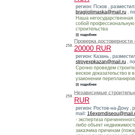
регион: Псков , разместил
bragijolimaska@mail.ru
, п
Наша негосударственная 
собой профессиональную 
строительства
Проверка достоверности 
258.
20000 RUR
регион: Казань , размести
stroyexpkazan@mail.ru
, п
Срочно проведем строител
веское доказательство в 
узаконении перепланировк
Независимые строительн
259.
RUR
регион: Ростов-на-Дону , 
mail:
16exprndiseou@mail.
- экспертиза причиненног
либо объект недвижимост
заказчика причинам (пожар