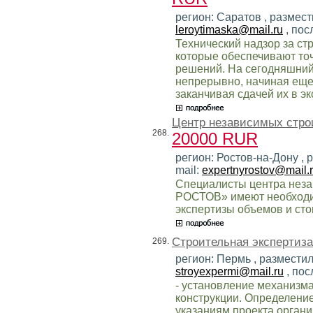
регион: Саратов , размест
leroytimaska@mail.ru
, пос
Технический надзор за ст
которые обеспечивают то
решений. На сегодняшний
непрерывно, начиная еще
заканчивая сдачей их в э
Центр независимых строи
268.
20000 RUR
регион: Ростов-на-Дону , 
mail:
expertnyrostov@mail.
Специалисты центра нез
РОСТОВ» имеют необходи
экспертизы объемов и ст
Строительная экспертиз
269.
регион: Пермь , размести
stroyexpermi@mail.ru
, пос
- установление механизм
конструкции. Определение
указаниям проекта органи