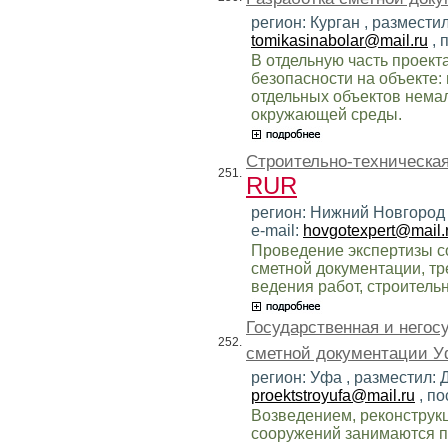
регион: Курган , размести
tomikasinabolar@mail.ru
, 
В отдельную часть проект
безопасности на объекте
отдельных объектов нема
окружающей среды.
Строительно-техническая
251.
RUR
регион: Нижний Новгород 
e-mail:
hovgotexpert@mail.
Проведение экспертизы с
сметной документации, т
ведения работ, строитель
Государственная и негос
252.
сметной документации У
регион: Уфа , разместил: 
proektstroyufa@mail.ru
, по
Возведением, реконструк
сооружений занимаются п