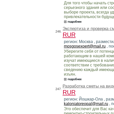
Для того чтобы начать ст
серьезного здания или со
выборе проекта, всегда 
привлекательности будуще
Экспертиза и проверка с
246.
RUR
регион: Москва , размести
mosgosexoert@mail.ru
, по
Уберегите себя от потенц
работающим в нашей ком
изучат имеющиеся в нали
соответствии с требовани
сведению каждый имеющи
изъян.
Разработка сметы на ви
247.
RUR
регион: Йошкар-Ола , разм
kaloniatoreopal@mail.ru
, 
Это обеспечит для Вас к
ремонтно-строительных ра