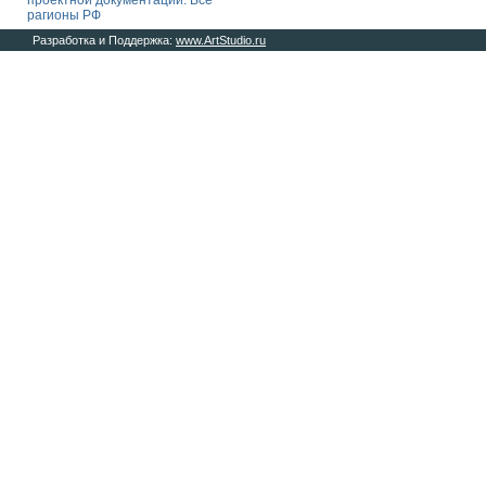
проектной документации. Все
рагионы РФ
Разработка и Поддержка:
www.ArtStudio.ru