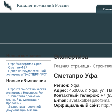
Каталог компаний России
Главн
Новые компании
Экспертиза
Стройэкспертиза Орел
Главная страница
Строител
Сметчик-ФЕР
Центр негосударственной
Сметапро Уфа
экспертизы "ЭКСПЕРТ-ПРО"
Новые объявления
Регион:
Уфа
Строительно-техническая
Адрес:
450006, г. Уфа, ул. П
экспертиза Новороссийск
Контактный телефон:
+7 (9
Экспертиза проектно-
E-mail:
svetakolbespalo@mail
сметной документации
Кропоткин
Оффициальный сайт:
http:/
Экспертиза проектной
документации Рязань