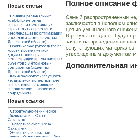
Полное описание 
Новые статьи
Влияние региональных
Самый распространенный нед
коэффициентов на
заключается в неполном спи
составление смет зимних
целью умышленного снижения
строительных проектов и
рекомендации по оптимизации
В результате далее будут п
расходов и сроков (с учётом
заявки на проведение не вне
Ярославской области)
Практическое руководство по
сопутствующих материалов. 
корректировке сметной
утвержденным документам мо
документации при
реконструкции промышленных
объектов с учётом новых
Дополнительная 
регламентов (акцент на
Ярославской области)
Как использовать результаты
независимой экспертизы для
эффективного разрешения
споров между заказчиком и
подрядчиком
Новые ссылки
Строительно-техническое
обследование. Южно-
Сахалинск
Экспертиза смет Южно-
Сахалинск
Экспертиза изысканий