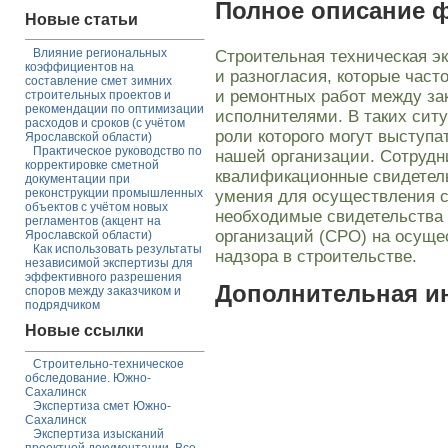
Полное описание 
Новые статьи
Влияние региональных
Строительная техническая э
коэффициентов на
и разногласия, которые час
составление смет зимних
и ремонтных работ между за
строительных проектов и
рекомендации по оптимизации
исполнителями. В таких ситу
расходов и сроков (с учётом
роли которого могут выступ
Ярославской области)
Практическое руководство по
нашей организации. Сотруд
корректировке сметной
квалификационные свидетел
документации при
реконструкции промышленных
умения для осуществления с
объектов с учётом новых
необходимые свидетельства
регламентов (акцент на
организаций (СРО) на осуще
Ярославской области)
Как использовать результаты
надзора в строительстве.
независимой экспертизы для
эффективного разрешения
Дополнительная 
споров между заказчиком и
подрядчиком
Новые ссылки
Строительно-техническое
обследование. Южно-
Сахалинск
Экспертиза смет Южно-
Сахалинск
Экспертиза изысканий