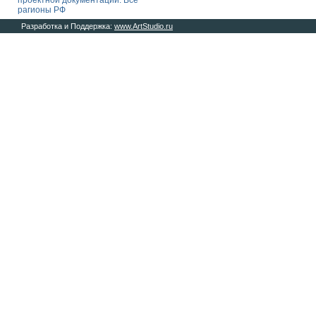
проектной документации. Все
рагионы РФ
Разработка и Поддержка:
www.ArtStudio.ru