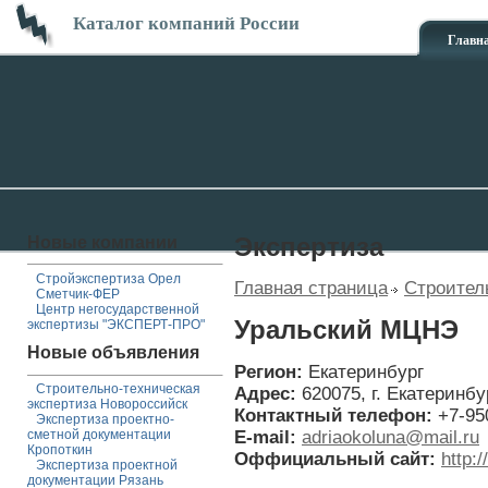
Каталог компаний России
Главн
Новые компании
Экспертиза
Стройэкспертиза Орел
Главная страница
Строител
Сметчик-ФЕР
Центр негосударственной
Уральский МЦНЭ
экспертизы "ЭКСПЕРТ-ПРО"
Новые объявления
Регион:
Екатеринбург
Строительно-техническая
Адрес:
620075, г. Екатеринбу
экспертиза Новороссийск
Контактный телефон:
+7-95
Экспертиза проектно-
E-mail:
adriaokoluna@mail.ru
сметной документации
Кропоткин
Оффициальный сайт:
http:/
Экспертиза проектной
документации Рязань