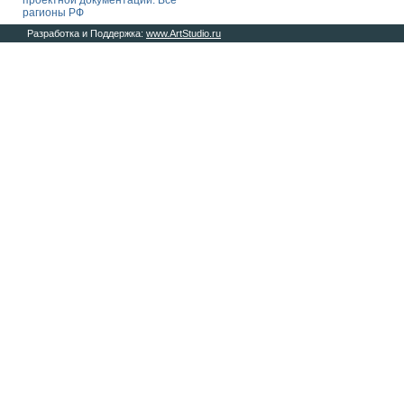
проектной документации. Все
рагионы РФ
Разработка и Поддержка:
www.ArtStudio.ru