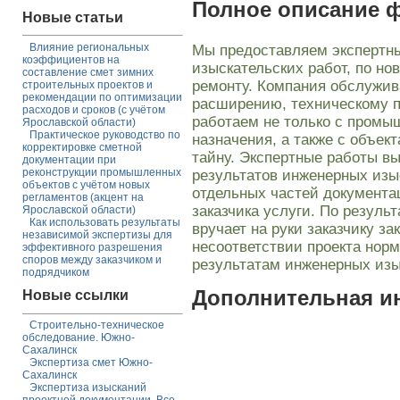
Полное описание 
Новые статьи
Влияние региональных
Мы предоставляем экспертны
коэффициентов на
изыскательских работ, по но
составление смет зимних
ремонту. Компания обслужив
строительных проектов и
рекомендации по оптимизации
расширению, техническому 
расходов и сроков (с учётом
работаем не только с промы
Ярославской области)
Практическое руководство по
назначения, а также с объе
корректировке сметной
тайну. Экспертные работы вы
документации при
реконструкции промышленных
результатов инженерных изыс
объектов с учётом новых
отдельных частей документац
регламентов (акцент на
заказчика услуги. По резуль
Ярославской области)
Как использовать результаты
вручает на руки заказчику з
независимой экспертизы для
несоответствии проекта нор
эффективного разрешения
споров между заказчиком и
результатам инженерных изы
подрядчиком
Дополнительная 
Новые ссылки
Строительно-техническое
обследование. Южно-
Сахалинск
Экспертиза смет Южно-
Сахалинск
Экспертиза изысканий