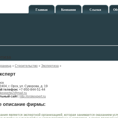
Главная
Компании
Ссылки
Об
ртиза
траница
Строительство
Экспертиза
ксперт
рск
2404, г. Орск, ул. Суворова, д. 19
ый телефон:
+7-950-844-51-44
kexpertq2@mail.ru
ьный сайт:
http://orskexpert.ru
е описание фирмы:
ания является экспертной организацией, которая занимается оказанием услу