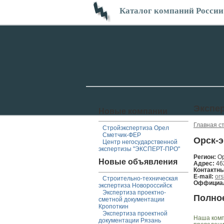
Каталог компаний России
Экспе
Новые компании
Главная с
Стройэкспертиза Орел
Сметчик-ФЕР
Орск-э
Центр негосударственной
экспертизы "ЭКСПЕРТ-ПРО"
Регион:
О
Новые объявления
Адрес:
46
Контактн
E-mail:
ors
Строительно-техническая
Оффициал
экспертиза Новороссийск
Экспертиза проектно-
Полно
сметной документации
Кропоткин
Экспертиза проектной
Наша комп
документации Рязань