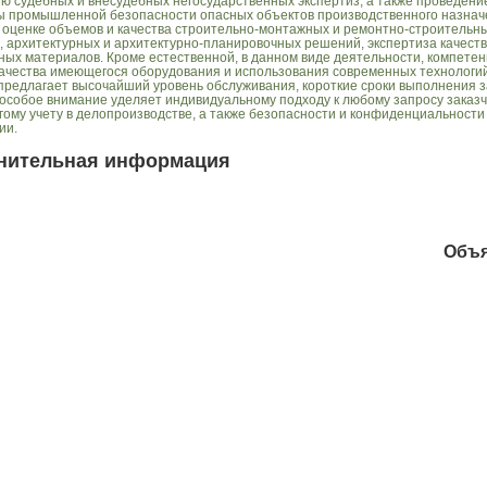
ю судебных и внесудебных негосударственных экспертиз, а также проведени
ы промышленной безопасности опасных объектов производственного назнач
 оценке объемов и качества строительно-монтажных и ремонтно-строительны
, архитектурных и архитектурно-планировочных решений, экспертиза качест
ных материалов. Кроме естественной, в данном виде деятельности, компетен
качества имеющегося оборудования и использования современных технологий
предлагает высочайший уровень обслуживания, короткие сроки выполнения з
особое внимание уделяет индивидуальному подходу к любому запросу заказ
рогому учету в делопроизводстве, а также безопасности и конфиденциальности
ии.
нительная информация
Объ