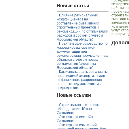
проведени
экспертиз
Новые статьи
работы по
проектных
Влияние региональных
строитель
высокого 
коэффициентов на
компания 
составление смет зимних
Компания 
строительных проектов и
услуг, ст
рекомендации по оптимизации
информац
расходов и сроков (с учётом
Ярославской области)
Допол
Практическое руководство по
корректировке сметной
документации при
реконструкции промышленных
объектов с учётом новых
регламентов (акцент на
Ярославской области)
Как использовать результаты
независимой экспертизы для
эффективного разрешения
споров между заказчиком и
подрядчиком
Новые ссылки
Строительно-техническое
обследование. Южно-
Сахалинск
Экспертиза смет Южно-
Сахалинск
Экспертиза изысканий