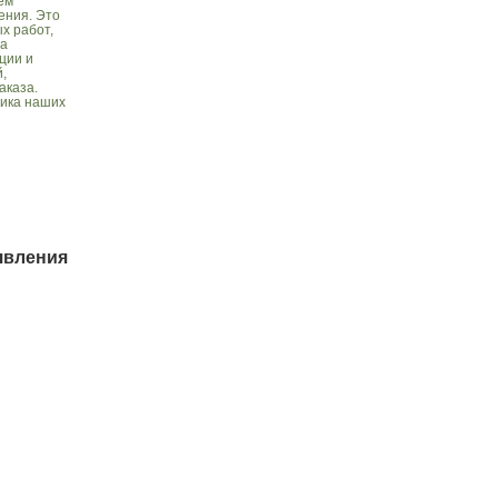
ем
ения. Это
х работ,
ва
ции и
,
аказа.
чика наших
явления