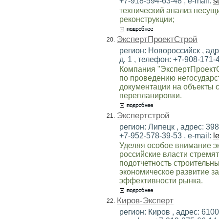
+7-918-594-63-48 , e-mail:
s
технический анализ несущ
реконструкции;
ЭкспертПроектСтрой
20.
регион: Новороссийск , адр
д. 1 , телефон: +7-908-171-4
Компания "ЭкспертПроектС
по проведению негосударс
документации на объекты с
перепланировки.
Экспертстрой
21.
регион: Липецк , адрес: 3980
+7-952-578-39-53 , e-mail:
l
Уделяя особое внимание э
российские власти стремят
подотчетность строительны
экономическое развитие з
эффективности рынка.
Киров-Эксперт
22.
регион: Киров , адрес: 6100