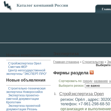
Каталог компаний России
Главн
Экспертиза
Новые компании
Главная страница
Строительство
Эк
Стройэкспертиза Орел
Выберите 
Сметчик-ФЕР
Центр негосударственной
Фирмы раздела
экспертизы "ЭКСПЕРТ-ПРО"
Новые объявления
Сортировать по:
городу
названию
ц
Выберите регион:
Строительно-техническая
экспертиза Новороссийск
Стройэкспертиза Орел
1.
Экспертиза проектно-
сметной документации
регион: Орёл , адрес: 302001
Кропоткин
телефон: +7-961-298-68-50 ,
Экспертиза проектной
организация и выполнение
документации Рязань