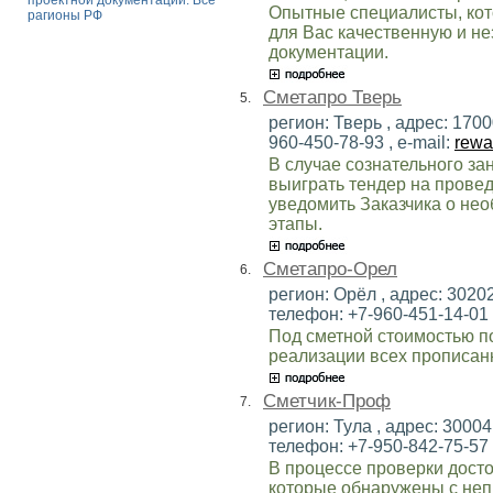
проектной документации. Все
Опытные специалисты, кот
рагионы РФ
для Вас качественную и н
документации.
Сметапро Тверь
5.
регион: Тверь , адрес: 1700
960-450-78-93 , e-mail:
rewa
В случае сознательного з
выиграть тендер на провед
уведомить Заказчика о не
этапы.
Сметапро-Орел
6.
регион: Орёл , адрес: 30202
телефон: +7-960-451-14-01 ,
Под сметной стоимостью 
реализации всех прописан
Сметчик-Проф
7.
регион: Тула , адрес: 300041
телефон: +7-950-842-75-57 ,
В процессе проверки дост
которые обнаружены с не