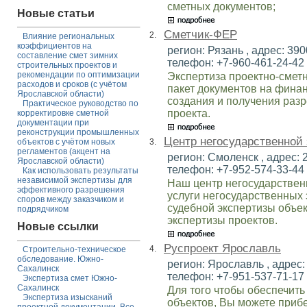
сметных документов;
Новые статьи
Сметчик-ФЕР
2.
Влияние региональных
коэффициентов на
регион: Рязань , адрес: 3900
составление смет зимних
телефон: +7-960-461-24-42 ,
строительных проектов и
рекомендации по оптимизации
Экспертиза проектно-смет
расходов и сроков (с учётом
пакет документов на финан
Ярославской области)
создания и получения раз
Практическое руководство по
проекта.
корректировке сметной
документации при
реконструкции промышленных
Центр негосударственной
3.
объектов с учётом новых
регламентов (акцент на
регион: Смоленск , адрес: 2
Ярославской области)
телефон: +7-952-574-33-44 ,
Как использовать результаты
независимой экспертизы для
Наш центр негосударстве
эффективного разрешения
услуги негосударственных 
споров между заказчиком и
судебной экспертизы объек
подрядчиком
экспертизы проектов.
Новые ссылки
Руспроект Ярославль
4.
Строительно-техническое
обследование. Южно-
регион: Ярославль , адрес: 
Сахалинск
телефон: +7-951-537-71-17 ,
Экспертиза смет Южно-
Сахалинск
Для того чтобы обеспечить
Экспертиза изысканий
объектов, Вы можете прибе