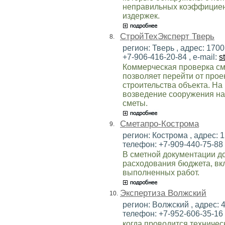
неправильных коэффициен
издержек.
СтройТехЭксперт Тверь
8.
регион: Тверь , адрес: 17001
+7-906-416-20-84 , e-mail:
s
Коммерческая проверка см
позволяет перейти от про
строительства объекта. На
возведение сооружения на
сметы.
Сметапро-Кострома
9.
регион: Кострома , адрес: 15
телефон: +7-909-440-75-88 ,
В сметной документации д
расходования бюджета, вк
выполненных работ.
Экспертиза Волжский
10.
регион: Волжский , адрес: 4
телефон: +7-952-606-35-16 ,
когда проводится техничес