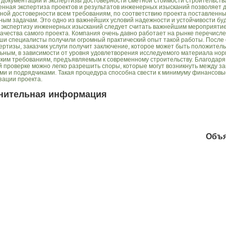
 документации и экспертизы достоверности сметной стоимости строительств
нная экспертиза проектов и результатов инженерных изысканий позволяет 
ной достоверности всем требованиям, по соответствию проекта поставленн
ным задачам. Это одно из важнейших условий надежности и устойчивости бу
и экспертизу инженерных изысканий следует считать важнейшим мероприятие
качества самого проекта. Компания очень давно работает на рынке перечисл
наши специалисты получили огромный практический опыт такой работы. После
пертизы, заказчик услуги получит заключение, которое может быть положител
ьным, в зависимости от уровня удовлетворения исследуемого материала но
ским требованиям, предъявляемым к современному строительству. Благодаря
й проверке можно легко разрешить споры, которые могут возникнуть между за
ми и подрядчиками. Такая процедура способна свести к минимуму финансовы
зации проекта.
нительная информация
Объ