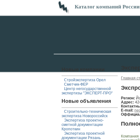
Каталог компаний России
Экспе
Новые компании
Главная с
Стройэкспертиза Орел
Сметчик-ФЕР
Экспро
Центр негосударственной
экспертизы "ЭКСПЕРТ-ПРО"
Регион:
Й
Новые объявления
Адрес:
42
Контактн
E-mail:
ne
Строительно-техническая
Оффициал
экспертиза Новороссийск
Экспертиза проектно-
Полно
сметной документации
Кропоткин
Экспертиза проектной
Компания 
документации Рязань