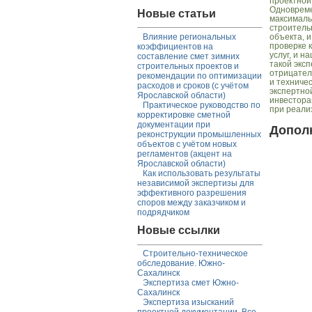
проектной
Одновреме
Новые статьи
максималь
строитель
Влияние региональных
объекта, 
проверке 
коэффициентов на
услуг, и 
составление смет зимних
такой экс
строительных проектов и
отрицател
рекомендации по оптимизации
и техниче
расходов и сроков (с учётом
экспертно
Ярославской области)
инвестора
Практическое руководство по
при реали
корректировке сметной
документации при
Допол
реконструкции промышленных
объектов с учётом новых
регламентов (акцент на
Ярославской области)
Как использовать результаты
независимой экспертизы для
эффективного разрешения
споров между заказчиком и
подрядчиком
Новые ссылки
Строительно-техническое
обследование. Южно-
Сахалинск
Экспертиза смет Южно-
Сахалинск
Экспертиза изысканий