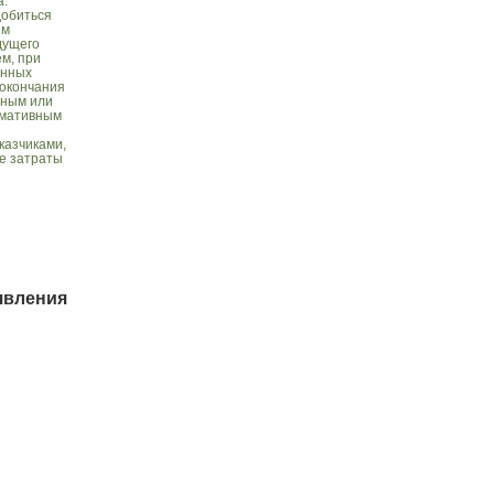
а.
добиться
ым
дущего
м, при
енных
 окончания
ьным или
рмативным
казчиками,
е затраты
явления