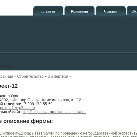
Главная
Компании
Ссылки
Об
ртиза
траница
Строительство
Экспертиза
ект-12
ошкар-Ола
4002, г. Йошкар-Ола, ул. Комсомольская, д. 112
ый телефон:
+7-908-173-55-59
osioksh1exp@mail.ru
ьный сайт:
http://ekspertiza-proekta-stroitelstva.ru
е описание фирмы:
Экспроект-12 оказывает услуги по проведению негосударственной экспертиз