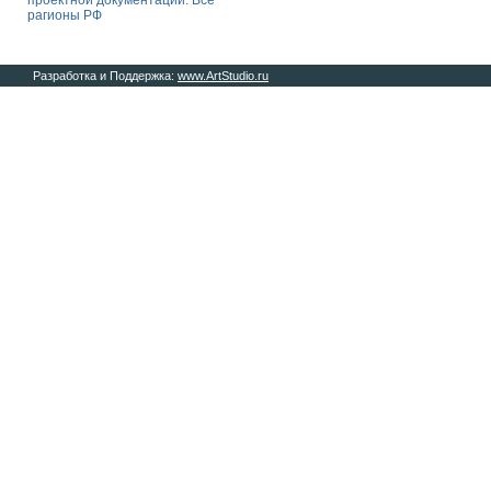
проектной документации. Все
рагионы РФ
Разработка и Поддержка:
www.ArtStudio.ru