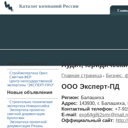
Каталог компаний России
Главн
Новые компании
Аудит, юридически
Стройэкспертиза Орел
Главная страница
Бизнес, 
Сметчик-ФЕР
Центр негосударственной
ООО Эксперт-ПД
экспертизы "ЭКСПЕРТ-ПРО"
Новые объявления
Регион:
Балашиха
Строительно-техническая
Адрес:
143930, г. Балашиха,
экспертиза Новороссийск
Контактный телефон:
+7-91
Экспертиза проектно-
E-mail:
exp64gj8j2smr@mail.r
сметной документации
Кропоткин
Оффициальный сайт:
http:
Экспертиза проектной
документации Рязань