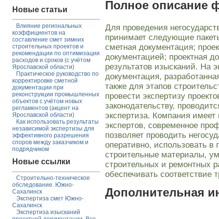
Полное описание 
Новые статьи
Влияние региональных
Для проведения негосударст
коэффициентов на
принимает следующие пакеты
составление смет зимних
сметная документация; прое
строительных проектов и
рекомендации по оптимизации
документацией; проектная д
расходов и сроков (с учётом
результатов изысканий. На э
Ярославской области)
Практическое руководство по
документация, разработанна
корректировке сметной
также для этапов строительс
документации при
реконструкции промышленных
провести экспертизу проекто
объектов с учётом новых
законодательству, проводитс
регламентов (акцент на
экспертиза. Компания имее
Ярославской области)
Как использовать результаты
экспертов, современное про
независимой экспертизы для
позволяет проводить негосуд
эффективного разрешения
споров между заказчиком и
оперативно, использовать в 
подрядчиком
строительные материалы, ум
Новые ссылки
строительных и ремонтных р
обеспечивать соответствие 
Строительно-техническое
обследование. Южно-
Дополнительная 
Сахалинск
Экспертиза смет Южно-
Сахалинск
Экспертиза изысканий