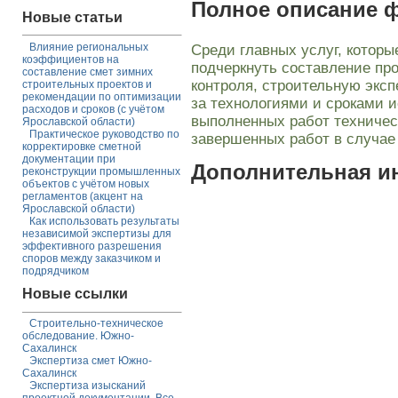
Полное описание 
Новые статьи
Влияние региональных
Среди главных услуг, которы
коэффициентов на
подчеркнуть составление про
составление смет зимних
контроля, строительную экс
строительных проектов и
рекомендации по оптимизации
за технологиями и сроками и
расходов и сроков (с учётом
выполненных работ техничес
Ярославской области)
Практическое руководство по
завершенных работ в случае 
корректировке сметной
документации при
Дополнительная 
реконструкции промышленных
объектов с учётом новых
регламентов (акцент на
Ярославской области)
Как использовать результаты
независимой экспертизы для
эффективного разрешения
споров между заказчиком и
подрядчиком
Новые ссылки
Строительно-техническое
обследование. Южно-
Сахалинск
Экспертиза смет Южно-
Сахалинск
Экспертиза изысканий