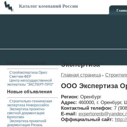
Каталог компаний России
Главн
Новые компании
Экспертиза
Стройэкспертиза Орел
Главная страница
Строител
Сметчик-ФЕР
Центр негосударственной
ООО Экспертиза О
экспертизы "ЭКСПЕРТ-ПРО"
Новые объявления
Регион:
Оренбург
Строительно-техническая
Адрес:
460000, г. Оренбург,
экспертиза Новороссийск
Контактный телефон:
7 (90
Экспертиза проектно-
E-mail:
expertorenb@yandex.
сметной документации
Кропоткин
Оффициальный сайт:
http:
Экспертиза проектной
документации Рязань