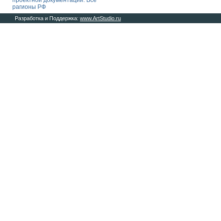
проектной документации. Все
рагионы РФ
Разработка и Поддержка:
www.ArtStudio.ru