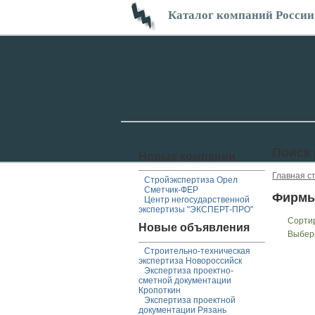
Каталог компаний России
Поиск
Новые компании
Главная с
Стройэкспертиза Орел
Сметчик-ФЕР
Фирмы
Центр негосударственной
экспертизы "ЭКСПЕРТ-ПРО"
Сорти
Новые объявления
Выбер
Строительно-техническая
экспертиза Новороссийск
Экспертиза проектно-
сметной документации
Кропоткин
Экспертиза проектной
документации Рязань