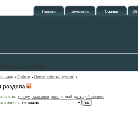
Главная
Компании
Ссылки
Об
 работы, резюме
траница
Работа
Поиск работы, резюме
 раздела
ровать по:
городу
названию
цене
e-mail
дате добавления
ите регион: